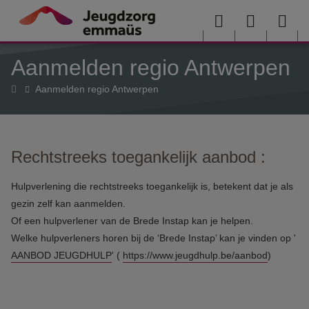
Overslaan en naar de inhoud gaan
Menu
User
Sea
Aanmelden regio Antwerpen
menu
me
Home
Aanmelden regio Antwerpen
Rechtstreeks toegankelijk aanbod :
Hulpverlening die rechtstreeks toegankelijk is, betekent dat je als
gezin zelf kan aanmelden.
Of een hulpverlener van de Brede Instap kan je helpen.
Welke hulpverleners horen bij de ‘Brede Instap’ kan je vinden op '
AANBOD JEUGDHULP
' (
https://www.jeugdhulp.be/aanbod
)