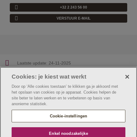
+32 2 243 56 00
VERSTUUR E-MAIL
Laatste update:
24-11-2025
Cookies: je kiest wat werkt
Facebook
Linkedin
Twitter
E-mail
Deel deze pagina
Door op ‘Alle cookies toestaan’ te klikken ga je akkoord met
het opslaan van cookies op je apparaat. Cookies helpen de
site beter te laten werken en te verbeteren op basis van
anonieme statistiek.
© Jeugdzorg Emmaüs
Cookie verklaring
Privacybeleid
Cookie-instellingen
Webtoegankelijkheidsverklaring
Jeugdzorg Emmaüs maakt deel uit van
vzw Emmaüs
Enkel noodzakelijke