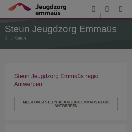
Overslaan en naar de inhoud gaan
Menu
User
Sea
Steun Jeugdzorg Emmaüs
menu
me
Home
Steun
Steun Jeugdzorg Emmaüs regio
Antwerpen
MEER OVER STEUN JEUGDZORG EMMAÜS REGIO
ANTWERPEN