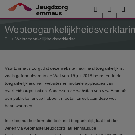
Overslaan en naar de inhoud gaan
Menu
User
Sea
Webtoegankelijkheidsverklari
menu
me
Home
Webtoegankelijkheidsverklaring
Vzw Emmaüs zorgt dat deze website maximaal toegankelijk is,
zoals geformuleerd in de Wet van 19 juli 2018 betreffende de
toegankelijkheid van websites en mobiele applicaties van
overheidsorganisaties. Aangezien de websites van vzw Emmaüs
een publieke functie hebben, moeten zij ook aan deze wet
beantwoorden.
Is er bepaalde informatie toch niet toegankelijk, laat het dan
weten via
webmaster.jeugdzorg
[at]
emmaus.be