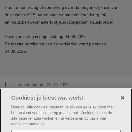
Heeft u een vraag of opmerking over de toegankelijkheid van
deze website? Stuur ze naar
webmaster.jeugdzorg
[at]
emmaus.be
(webmaster[dot]jeugdzorg[at]emmaus[dot]be)
.
Deze verklaring is opgesteld op 04.09.2025.
De laatste herziening van de verklaring vond plaats op
04.09.2025.
Laatste update:
09-10-2025
Cookies: je kiest wat werkt
Facebook
Linkedin
Twitter
E-mail
Deel deze pagina
Door op ‘Alle cookies toestaan’ te klikken ga je akkoord met
het opslaan van cookies op je apparaat. Cookies helpen de
site beter te laten werken en te verbeteren op basis van
anonieme statistiek.
© Jeugdzorg Emmaüs
Cookie verklaring
Privacybeleid