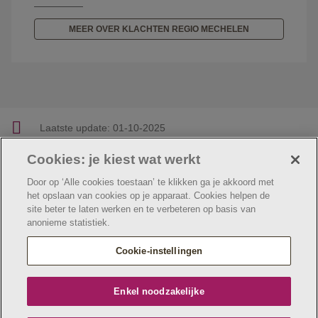
MEER OVER KLACHTEN REGIO MECHELEN
Laatste update:
01-10-2025
Cookies: je kiest wat werkt
Facebook
Linkedin
Twitter
E-mail
Deel deze pagina
Door op ‘Alle cookies toestaan’ te klikken ga je akkoord met
het opslaan van cookies op je apparaat. Cookies helpen de
site beter te laten werken en te verbeteren op basis van
anonieme statistiek.
© Jeugdzorg Emmaüs
Cookie verklaring
Privacybeleid
Cookie-instellingen
Webtoegankelijkheidsverklaring
Jeugdzorg Emmaüs maakt deel uit van
vzw Emmaüs
Enkel noodzakelijke
Maatschappelijke zetel Edgard Tinellaan 1c, 2800
Mechelen