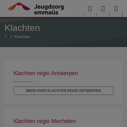
Overslaan en naar de inhoud gaan
Menu
User
Sea
Klachten
menu
me
Home
Klachten
Klachten regio Antwerpen
MEER OVER KLACHTEN REGIO ANTWERPEN
Klachten regio Mechelen