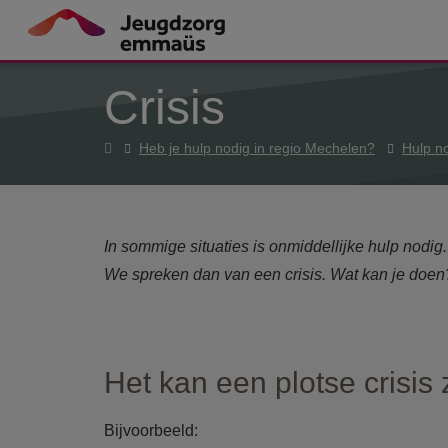
Overslaan en naar de inhoud gaan
Crisis
Home
Heb je hulp nodig in regio Mechelen?
Hulp n
In sommige situaties is onmiddellijke hulp nodig.
We spreken dan van een crisis. Wat kan je doen
Het kan een plotse crisis z
Bijvoorbeeld: