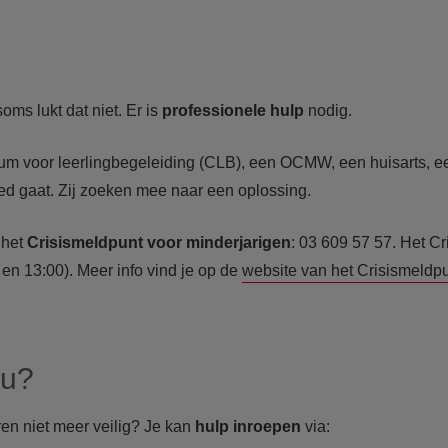
ms lukt dat niet. Er is
professionele hulp
nodig.
entrum voor leerlingbegeleiding (CLB), een OCMW, een huisarts,
oed gaat. Zij zoeken mee naar een oplossing.
 het
C
risismel
dpunt voor minderjarigen
: 03 609 57 57. Het Cr
en 13:00). Meer info vind je op de
website van het Crisismeldp
ou?
ren niet meer veilig? Je kan
hulp inroepen
via: