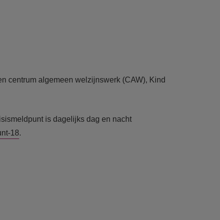
 een centrum algemeen welzijnswerk (CAW), Kind
isismeldpunt is dagelijks dag en nacht
unt-18
.