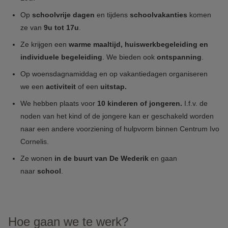
Op
schoolvrije dagen
en tijdens
schoolvakanties
komen
ze van
9u tot 17u
.
Ze krijgen een
warme maaltijd, huiswerkbegeleiding en
individuele begeleiding
. We bieden ook
ontspanning
.
Op woensdagnamiddag en op vakantiedagen organiseren
we een
activiteit
of een
uitstap.
We hebben plaats voor
10 kinderen of jongeren.
I.f.v. de
noden van het kind of de jongere kan er geschakeld worden
naar een andere voorziening of hulpvorm binnen Centrum Ivo
Cornelis.
Ze wonen
in de buurt van De Wederik
en gaan
naar
school
.
Hoe gaan we te werk?