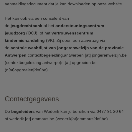
aanmeldingsdocument dat je kan downloaden
op onze website.
Het kan ook via een consulent van
de
jeugdrechtbank
of het
ondersteuningscentrum
jeugdzorg
(OCJ), of het
vertrouwenscentrum
kindermishandeling
(VK). Zij doen een aanvraag via
de
centrale wachtlijst van jongerenwelzijn van de provincie
Antwerpen
contextbegeleiding.antwerpen
[at]
jongerenwelzijn.be
(contextbegeleiding.antwerpe)
n
[at]
opgroeien.be
(n[at]opgroeien[dot]be)
.
Contactgegevens
De
begeleiders
van Wederik kan je bereiken via 0477 91 20 64
of
wederik
[at]
emmaus.be
(wederik[at]emmaus[dot]be)
.