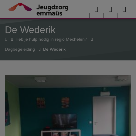
Overslaan en naar de inhoud gaan
Menu
User
Sea
De Wederik
menu
me
Home
Heb je hulp nodig in regio Mechelen?
Dagbegeleiding
De Wederik