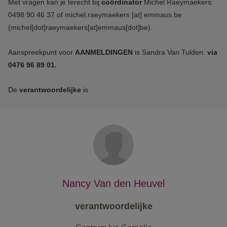
Met vragen kan je terecht bij
coördinator
Michel Raeymaekers:
0498 90 46 37 of
michel.raeymaekers
[at]
emmaus.be
(michel[dot]raeymaekers[at]emmaus[dot]be)
.
Aanspreekpunt voor
AANMELDINGEN
is Sandra Van Tulden:
via
0476 96 89 01.
De
verantwoordelijke
is
Nancy Van den Heuvel
verantwoordelijke