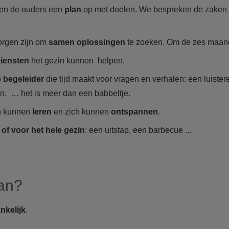
 en de ouders een
plan
op met doelen. We bespreken de zaken d
orgen zijn om
samen oplossingen
te zoeken. Om de zes maan
 diensten
het gezin kunnen helpen.
e begeleider
die tijd maakt voor vragen en verhalen: een luister
en, … het is meer dan een babbeltje.
n kunnen
leren
en zich kunnen
ontspannen
.
 of voor het hele gezin
: een uitstap, een barbecue ...
aan?
nkelijk
.