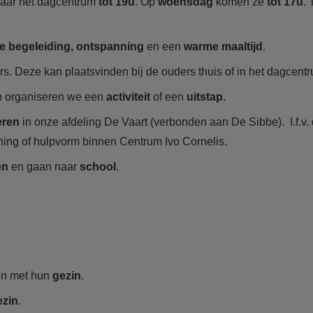
naar het dagcentrum
tot 19u
. Op
woensdag
komen ze
tot 17u
.
le begeleiding, ontspanning
en een
warme maaltijd
.
s. Deze kan plaatsvinden bij de ouders thuis of in het dagcent
 organiseren we een
activiteit
of een
uitstap.
eren
in onze afdeling De Vaart (verbonden aan De Sibbe). I.f.v.
ing of hulpvorm binnen Centrum Ivo Cornelis.
en
en gaan naar
school
.
en met hun
gezin
.
ezin
.