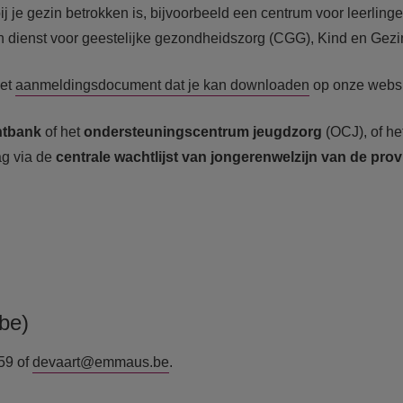
bij je gezin betrokken is, bijvoorbeeld een centrum voor leerl
ienst voor geestelijke gezondheidszorg (CGG), Kind en Gezin, ...
het
aanmeldingsdocument dat je kan downloaden
op onze websi
htbank
of het
ondersteuningscentrum jeugdzorg
(OCJ), of he
ag via de
centrale wachtlijst van jongerenwelzijn van de pr
be)
59 of
devaart@emmaus.be
.