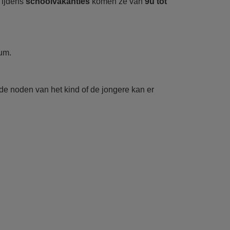
 Tijdens
schoolvakanties
komen ze van
9u tot
rum.
 de noden van het kind of de jongere kan er