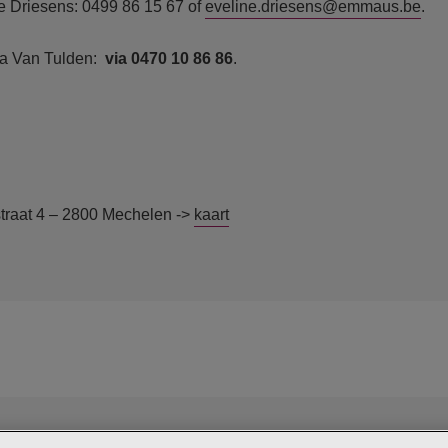
e Driesens: 0499 86 15 67 of
eveline.driesens@emmaus.be
.
ra Van Tulden:
via 0470 10 86 86
.
traat 4 – 2800 Mechelen ->
kaart
Jeugdzor