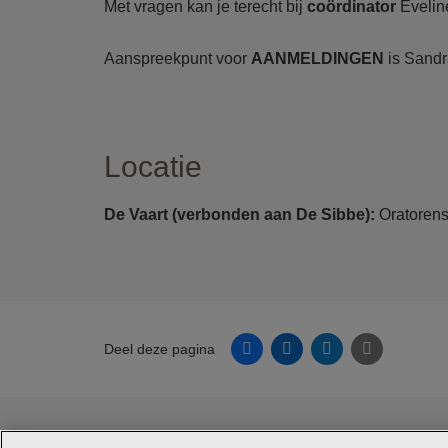
Met vragen kan je terecht bij
coördinator
Evelin
Aanspreekpunt voor
AANMELDINGEN
is Sand
Locatie
De Vaart (verbonden aan De Sibbe):
Oratorens
Facebook
Linkedin
Twitter
E-mail
Deel deze pagina
© Jeugdzorg Emmaüs