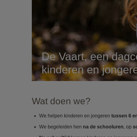
De Vaart, een dag
kinderen en jonger
Wat doen we?
We helpen kinderen en jongeren
tussen 6 e
We begeleiden hen
na de schooluren
, op
s