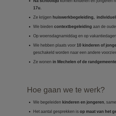
Na schooltijd
komen kinderen en jongeren 
17u
.
Ze krijgen
huiswerkbegeleiding, individue
We bieden
contextbegeleiding
aan de ouder
Op woensdagnamiddag en op vakantiedagen
We hebben plaats voor
10 kinderen of jong
geschakeld worden naar een andere voorzien
Ze wonen
in Mechelen of de randgemeent
Hoe gaan we te werk?
We begeleiden
kinderen en jongeren
, sam
Het aantal gesprekken is
op maat van het g