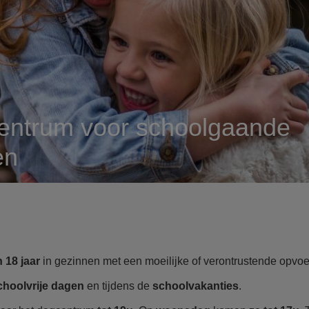
centrum voor schoolgaande
en
n 18 jaar
in gezinnen met een moeilijke of verontrustende opvoe
choolvrije dagen
en tijdens de
schoolvakanties
.