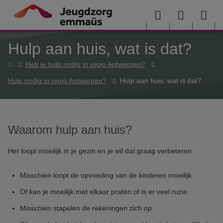
Overslaan en naar de inhoud gaan
Menu
User
Sea
Hulp aan huis, wat is dat?
menu
me
Home
Heb je hulp nodig in regio Antwerpen?
Hulp nodig in regio Antwerpen?
Hulp aan huis, wat is dat?
Waarom hulp aan huis?
Het loopt moeilijk in je gezin en je wil dat graag verbeteren.
Misschien loopt de opvoeding van de kinderen moeilijk.
Of kan je moeilijk met elkaar praten of is er veel ruzie.
Misschien stapelen de rekeningen zich op.