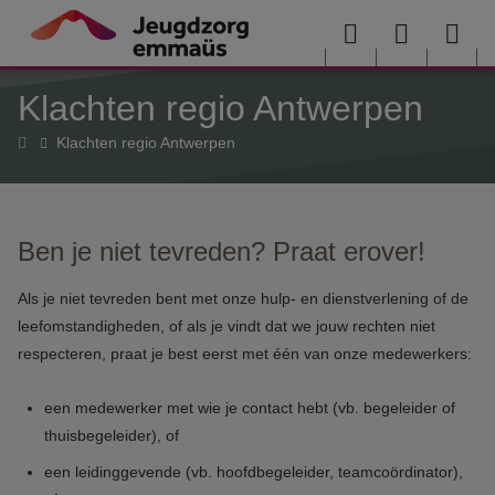
Overslaan en naar de inhoud gaan
Menu
User
Sea
Klachten regio Antwerpen
menu
me
Home
Klachten regio Antwerpen
Ben je niet tevreden? Praat erover!
Als je niet tevreden bent met onze hulp- en dienstverlening of de
leefomstandigheden, of als je vindt dat we jouw rechten niet
respecteren, praat je best eerst met één van onze medewerkers:
een medewerker met wie je contact hebt (vb. begeleider of
thuisbegeleider), of
een leidinggevende (vb. hoofdbegeleider, teamcoördinator),