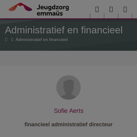
Overslaan en naar de inhoud gaan
Menu
User
Sea
Administratief en financieel
menu
me
Home
Administratief en financieel
Sofie Aerts
financieel administratief directeur