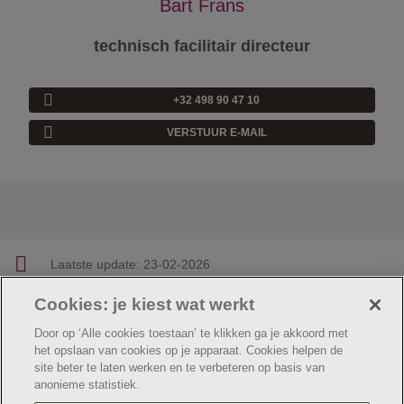
Bart Frans
technisch facilitair directeur
+32 498 90 47 10
VERSTUUR E-MAIL
Laatste update:
23-02-2026
Cookies: je kiest wat werkt
Facebook
Linkedin
Twitter
E-mail
Deel deze pagina
Door op ‘Alle cookies toestaan’ te klikken ga je akkoord met
het opslaan van cookies op je apparaat. Cookies helpen de
site beter te laten werken en te verbeteren op basis van
anonieme statistiek.
© Jeugdzorg Emmaüs