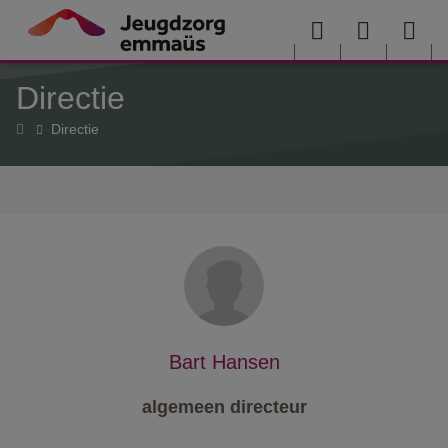
Overslaan en naar de inhoud gaan
Menu
User
Sea
Directie
menu
me
Home
Directie
Bart Hansen
algemeen directeur