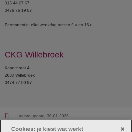
015 44 67 67
0476 76 19 57
Permanentie: elke weekdag tussen 9 u en 16 u
CKG Willebroek
Kapelstraat 4
2830 Willebroek
0474 77 00 97
Laatste update:
30-01-2026
Cookies: je kiest wat werkt