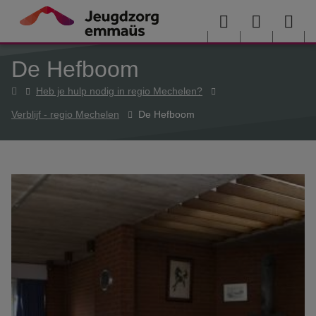
Overslaan en naar de inhoud gaan
Menu
User
Sea
De Hefboom
menu
me
Home
Heb je hulp nodig in regio Mechelen?
Verblijf - regio Mechelen
De Hefboom