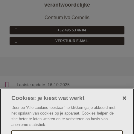
verantwoordelijke
Centrum Ivo Cornelis
+32 495 53 46 04
VERSTUUR E-MAIL
Laatste update:
16-10-2025
Cookies: je kiest wat werkt
Facebook
Linkedin
Twitter
E-mail
Deel deze pagina
Door op ‘Alle cookies toestaan’ te klikken ga je akkoord met
het opslaan van cookies op je apparaat. Cookies helpen de
site beter te laten werken en te verbeteren op basis van
anonieme statistiek.
© Jeugdzorg Emmaüs
Cookie verklaring
Privacybeleid