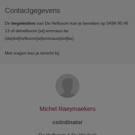
Contactgegevens
De
begeleiders
van De Hefboom kan je bereiken op 0498 90 46
13 of
dehefboom
[at]
emmaus.be
(de[dot]hefboom[at]emmaus[dot]be)
.
Met vragen kan je terecht bij
Michel Raeymaekers
coördinator