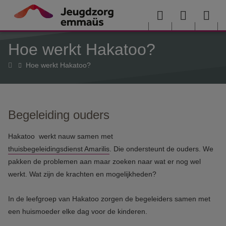
Overslaan en naar de inhoud gaan
Menu
User
Sea
Hoe werkt Hakatoo?
menu
me
Home
Hoe werkt Hakatoo?
Begeleiding ouders
Hakatoo werkt nauw samen met
thuisbegeleidingsdienst Amarilis
. Die ondersteunt de ouders. We
pakken de problemen aan maar zoeken naar wat er nog wel
werkt. Wat zijn de krachten en mogelijkheden?
In de leefgroep van Hakatoo zorgen de begeleiders samen met
een huismoeder elke dag voor de kinderen.