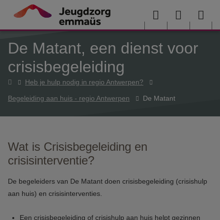
Overslaan en naar de inhoud gaan
Menu
User
Sea
De Matant, een dienst voor
menu
me
crisisbegeleiding
Home
Heb je hulp nodig in regio Antwerpen?
Begeleiding aan huis - regio Antwerpen
De Matant
Wat is Crisisbegeleiding en
crisisinterventie?
De begeleiders van De Matant doen crisisbegeleiding (crisishulp
aan huis) en crisisinterventies.
Een crisisbegeleiding of crisishulp aan huis helpt gezinnen