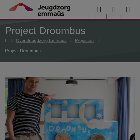
Overslaan en naar de inhoud gaan
Menu
User
Sea
Project Droombus
menu
me
Home
Over Jeugdzorg Emmaüs
Projecten
Project Droombus