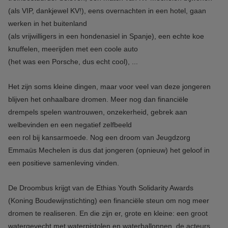
(als VIP, dankjewel KV!), eens overnachten in een hotel, gaan
werken in het buitenland
(als vrijwilligers in een hondenasiel in Spanje), een echte koe
knuffelen, meerijden met een coole auto
(het was een Porsche, dus echt cool), ...
Het zijn soms kleine dingen, maar voor veel van deze jongeren
blijven het onhaalbare dromen. Meer nog dan financiële
drempels spelen wantrouwen, onzekerheid, gebrek aan
welbevinden en een negatief zelfbeeld
een rol bij kansarmoede. Nog een droom van Jeugdzorg
Emmaüs Mechelen is dus dat jongeren (opnieuw) het geloof in
een positieve samenleving vinden.
De Droombus krijgt van de Ethias Youth Solidarity Awards
(Koning Boudewijnstichting) een financiële steun om nog meer
dromen te realiseren. En die zijn er, grote en kleine: een groot
watergevecht met waterpistolen en waterballonnen, de acteurs