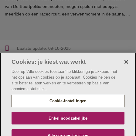
van De Buurtpolitie ontmoeten, mogen spelen met puppy’s,
meerijden op een racecircuit, een verwenmoment in de sauna, ...
Laatste update:
09-10-2025
Cookies: je kiest wat werkt
Facebook
Linkedin
Twitter
E-mail
Deel deze pagina
Door op ‘Alle cookies toestaan’ te klikken ga je akkoord met
het opslaan van cookies op je apparaat. Cookies helpen de
site beter te laten werken en te verbeteren op basis van
anonieme statistiek.
© Jeugdzorg Emmaüs
Cookie verklaring
Privacybeleid
Cookie-instellingen
Webtoegankelijkheidsverklaring
Jeugdzorg Emmaüs maakt deel uit van
vzw Emmaüs
Enkel noodzakelijke
Maatschappelijke zetel Edgard Tinellaan 1c, 2800
Mechelen
BE 0411 515 075, RPR Antwerpen (Mechelen)
Alle cookies toestaan