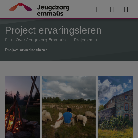
Overslaan en naar de inhoud gaan
Menu
User
Sea
Project ervaringsleren
menu
me
Home
Over Jeugdzorg Emmaüs
Projecten
Project ervaringsleren