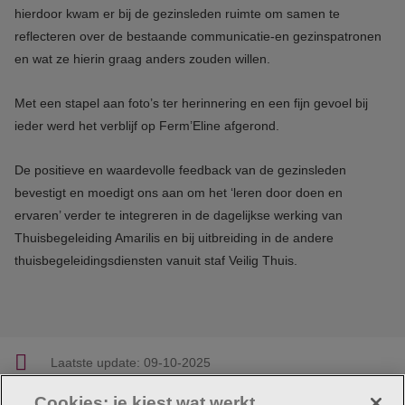
hierdoor kwam er bij de gezinsleden ruimte om samen te
reflecteren over de bestaande communicatie-en gezinspatronen
en wat ze hierin graag anders zouden willen.
Met een stapel aan foto’s ter herinnering en een fijn gevoel bij
ieder werd het verblijf op Ferm’Eline afgerond.
De positieve en waardevolle feedback van de gezinsleden
bevestigt en moedigt ons aan om het ‘leren door doen en
ervaren’ verder te integreren in de dagelijkse werking van
Thuisbegeleiding Amarilis en bij uitbreiding in de andere
thuisbegeleidingsdiensten vanuit staf Veilig Thuis.
Laatste update:
09-10-2025
Cookies: je kiest wat werkt