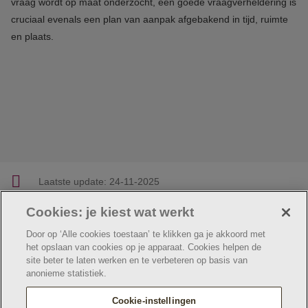
vraag wordt op maat onderzocht, een goede vraagverheldering is
cruciaal evenals een plan van aanpak afgebakend in tijd, ruimte
en plaats.
Laatste update:
24-11-2025
Cookies: je kiest wat werkt
Facebook
Linkedin
Twitter
E-mail
Deel deze pagina
Door op ‘Alle cookies toestaan’ te klikken ga je akkoord met
het opslaan van cookies op je apparaat. Cookies helpen de
site beter te laten werken en te verbeteren op basis van
anonieme statistiek.
© Jeugdzorg Emmaüs
Cookie verklaring
Privacybeleid
Cookie-instellingen
Webtoegankelijkheidsverklaring