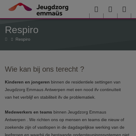
Overslaan en naar de inhoud gaan
Menu
User
Sea
Respiro
menu
me
Home
Respiro
Wie kan bij ons terecht ?
Kinderen en jongeren
binnen de residentiele settingen van
Jeugdzorg Emmaus Antwerpen met een nood ifv continuïteit
van het verblijf en stabiliteit ifv de problematiek.
Medewerkers en teams
binnen Jeugdzorg Emmaus
Antwerpen . We richten ons op mensen en teams die nieuw of
zoekende zijn of vastlopen in de dagdagelijkse werking van de
leefgroep en waarbij de bestaande ondersteuningssystemen niet