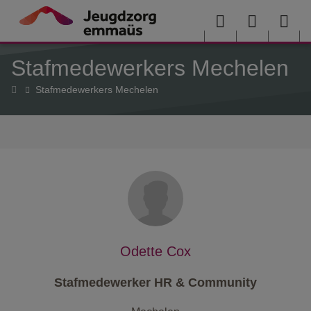
Overslaan en naar de inhoud gaan
Menu
User
Sea
Stafmedewerkers Mechelen
menu
me
Home
Stafmedewerkers Mechelen
Odette Cox
Stafmedewerker HR & Community