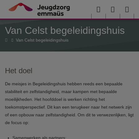
Overslaan en naar de inhoud gaan
Menu
User
Sea
Van Celst begeleidingshuis
menu
me
Home
Van Celst begeleidingshuis
Het doel
De meisjes in Begeleidingshuis hebben reeds een bepaalde
stabiliteit en zelfstandigheid, maar kampen met bepaalde
moeilijkheden. Het hoofddoel is werken richting het
toekomstperspectief. Dit kan een terugkeer naar het netwerk zijn
of een opbouw naar zelfstandigheid. Om dit te verwezenlijken, ligt
de focus op:
Samenwerken als partners;