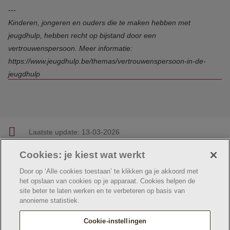
---
Kinderen, jongeren en ouders die te maken hebben met
jeugdhulp, hebben recht op bijstand door een
vertrouwenspersoon. Meer informatie:
https://www.jeugdhulp.be/themas/vertrouwenspersoon-in-de-
jeugdhulp
Laatste update:
13-03-2026
Cookies: je kiest wat werkt
Facebook
Linkedin
Twitter
E-mail
Deel deze pagina
Door op ‘Alle cookies toestaan’ te klikken ga je akkoord met
het opslaan van cookies op je apparaat. Cookies helpen de
site beter te laten werken en te verbeteren op basis van
anonieme statistiek.
© Jeugdzorg Emmaüs
Cookie verklaring
Privacybeleid
Cookie-instellingen
Webtoegankelijkheidsverklaring