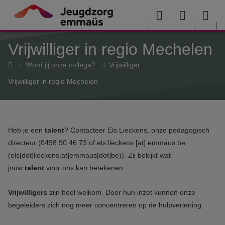
Overslaan en naar de inhoud gaan
Menu
User
Sea
Vrijwilliger in regio Mechelen
menu
me
Home
Word jij onze collega?
Vrijwilliger
Vrijwilliger in regio Mechelen
Heb je een
talent
? Contacteer Els Lieckens, onze pedagogisch
directeur (0498 90 46 73 of
els.lieckens
[at]
emmaus.be
(els[dot]lieckens[at]emmaus[dot]be)
). Zij bekijkt wat
jouw
talent
voor ons kan betekenen.
Vrijwilligers
zijn heel welkom. Door hun inzet kunnen onze
begeleiders zich nog meer concentreren op de hulpverlening.