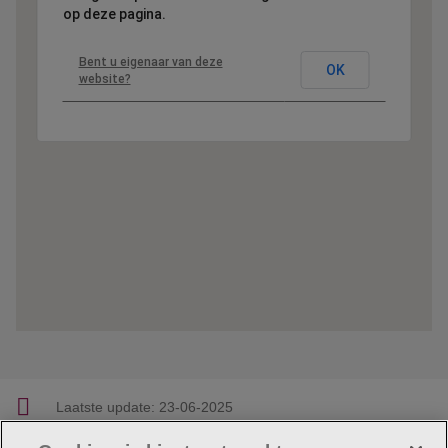
op deze pagina.
Bent u eigenaar van deze
OK
website?
Laatste update:
23-06-2025