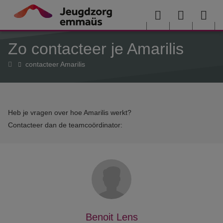
Overslaan en naar de inhoud gaan
Menu
User
Sea
Zo contacteer je Amarilis
menu
me
Home
contacteer Amarilis
Heb je vragen over hoe Amarilis werkt?
Contacteer dan de teamcoördinator:
Benoit Lens