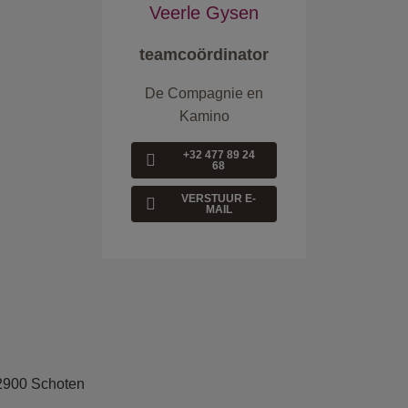
Veerle Gysen
teamcoördinator
De Compagnie en
Kamino
+32 477 89 24
68
VERSTUUR E-
MAIL
2900 Schoten