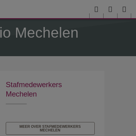
Menu
User
Sea
menu
me
io Mechelen
Stafmedewerkers
Mechelen
MEER OVER STAFMEDEWERKERS
MECHELEN