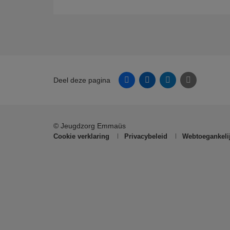
Facebook
Linkedin
Twitter
E-mail
Deel deze pagina
© Jeugdzorg Emmaüs
Cookie verklaring
Privacybeleid
Webtoegankelij