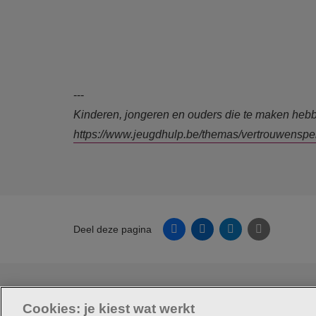
---
Kinderen, jongeren en ouders die te maken hebb
https://www.jeugdhulp.be/themas/vertrouwenspe
Facebook
Linkedin
Twitter
E-mail
Deel deze pagina
© Jeugdzorg Emmaüs
Cookies: je kiest wat werkt
Cookie verklaring
Privacybeleid
Webtoegankelij