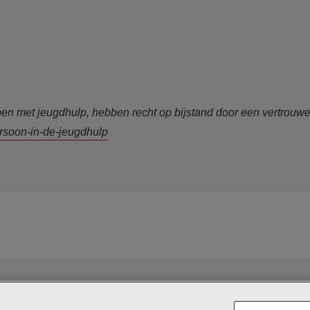
en met jeugdhulp, hebben recht op bijstand door een vertrouwe
rsoon-in-de-jeugdhulp
Jeugdzor
Maatschappelijk
kheidsverklaring