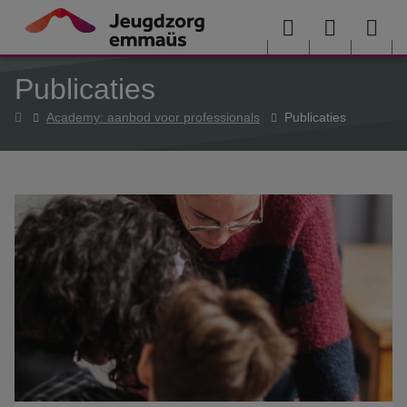
Overslaan en naar de inhoud gaan
Menu
User
Sea
Publicaties
menu
me
Home
Academy: aanbod voor professionals
Publicaties