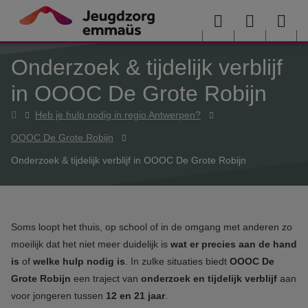
Overslaan en naar de inhoud gaan
Menu
User
Sea
Onderzoek & tijdelijk verblijf
menu
me
in OOOC De Grote Robijn
Home
Heb je hulp nodig in regio Antwerpen?
OOOC De Grote Robijn
Onderzoek & tijdelijk verblijf in OOOC De Grote Robijn
Soms loopt het thuis, op school of in de omgang met anderen zo
moeilijk dat het niet meer duidelijk is
wat er precies aan de hand
is
of
welke hulp nodig is
. In zulke situaties biedt
OOOC De
Grote Robijn
een traject van
onderzoek en tijdelijk verblijf
aan
voor jongeren tussen
12 en 21 jaar
.