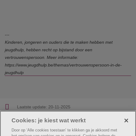
---
Kinderen, jongeren en ouders die te maken hebben met
jeugdhulp, hebben recht op bijstand door een
vertrouwenspersoon. Meer informatie:
https://www.jeugdhulp.be/themas/vertrouwenspersoon-in-de-
jeugdhulp
Laatste update:
20-11-2025
Cookies: je kiest wat werkt
Facebook
Linkedin
Twitter
E-mail
Deel deze pagina
Door op ‘Alle cookies toestaan’ te klikken ga je akkoord met
het opslaan van cookies op je apparaat. Cookies helpen de