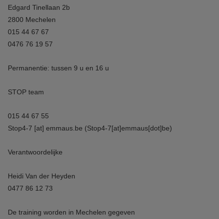
Edgard Tinellaan 2b
2800 Mechelen
015 44 67 67
0476 76 19 57
Permanentie: tussen 9 u en 16 u
STOP team
015 44 67 55
Stop4-7
[at]
emmaus.be
(Stop4-7[at]emmaus[dot]be)
Verantwoordelijke
Heidi Van der Heyden
0477 86 12 73
De training worden in Mechelen gegeven