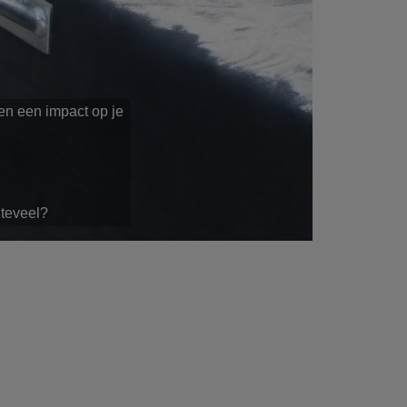
n een impact op je
 teveel?