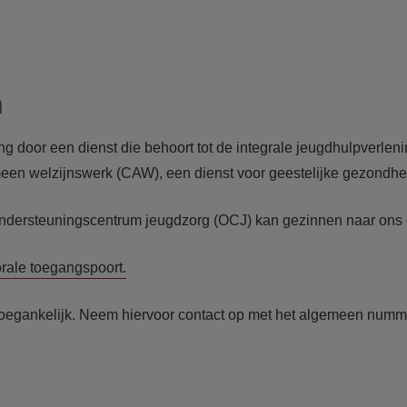
n
ing
door een dienst die behoort tot de integrale jeugdhulpverlen
meen welzijnswerk (CAW), een dienst voor geestelijke gezondh
 ondersteuningscentrum jeugdzorg
(OCJ) kan gezinnen naar ons 
orale toegangspoort.
 toegankelijk. Neem hiervoor contact op met het algemeen num