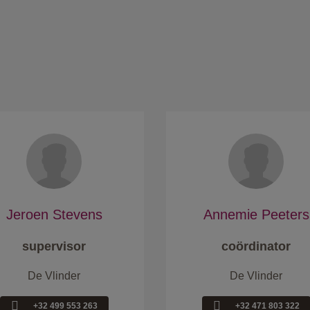
Jeroen Stevens
Annemie Peeters
supervisor
coördinator
De Vlinder
De Vlinder
+32 499 553 263
+32 471 803 322