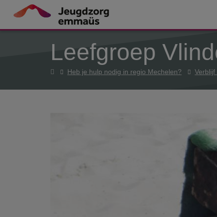
Overslaan en naar de inhoud gaan
Leefgroep Vlind
Home
Heb je hulp nodig in regio Mechelen?
Verblij