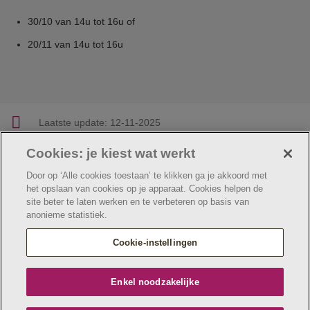
30/10 van 14u tot 16u of
20/11 van 14u tot 16u
Laatste update:
12-11-2025
Cookies: je kiest wat werkt
Facebook
Linkedin
Twitter
E-mail
Deel deze pagina
Door op ‘Alle cookies toestaan’ te klikken ga je akkoord met
het opslaan van cookies op je apparaat. Cookies helpen de
site beter te laten werken en te verbeteren op basis van
anonieme statistiek.
© Jeugdzorg Emmaüs
Cookie verklaring
Privacybeleid
Cookie-instellingen
Webtoegankelijkheidsverklaring
Jeugdzorg Emmaüs maakt deel uit van
vzw Emmaüs
Enkel noodzakelijke
Maatschappelijke zetel Edgard Tinellaan 1c, 2800
Mechelen