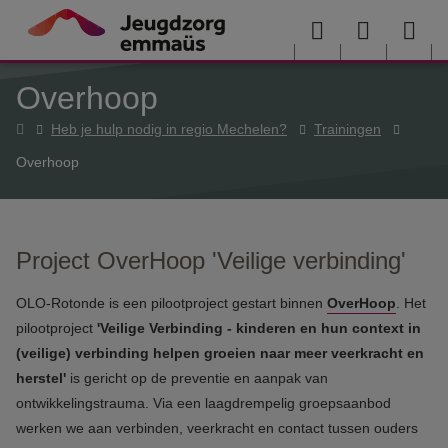
Overslaan en naar de inhoud gaan
Menu
User
Sea
Overhoop
menu
me
Home
Heb je hulp nodig in regio Mechelen?
Trainingen
Overhoop
Project OverHoop 'Veilige verbinding'
OLO-Rotonde is een pilootproject gestart binnen
OverHoop
. Het
pilootproject
'Veilige Verbinding - kinderen en hun context in
(veilige) verbinding helpen groeien naar meer veerkracht en
herstel'
is gericht op de preventie en aanpak van
ontwikkelingstrauma. Via een laagdrempelig groepsaanbod
werken we aan verbinden, veerkracht en contact tussen ouders